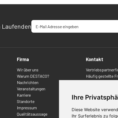
E-Mail-Adresse eingeben
m Laufenden
Firma
Kontakt
Wir über uns
Vertriebspartnerfi
Warum DESTACO?
Häufig gestellte F
Nachrichten
Datenschutz-Bes
Veranstaltungen
Nutzungsbedingu
Karriere
Richtlinien/AGBs
Ihre Privatsphä
Standorte
Impressum
Diese Website verwend
Qualitätsaussage
Ihr Surferlebnis zu fo