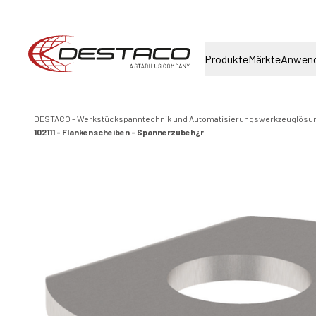
Produkte
Märkte
Anwen
DESTACO - Werkstückspanntechnik und Automatisierungswerkzeuglösu
102111 - Flankenscheiben - Spannerzubeh¿r