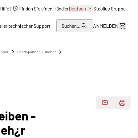
Hilfe?
Finden Sie einen Händler
Deutsch
Stabilus Gruppe
eller technischer Support
Suchen...
ANMELDEN
Kosten
anner
Handspanner-Zubehör
Produktdaten 
eiben -
eh¿r