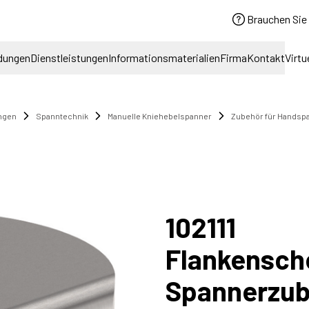
Brauchen Sie 
dungen
Dienstleistungen
Informationsmaterialien
Firma
Kontakt
Virtu
ngen
Spanntechnik
Manuelle Kniehebelspanner
Zubehör für Handsp
102111
Flankensch
Spannerzub