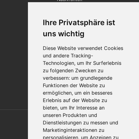
Veranstaltungen
Karriere
Ihre Privatsphäre ist
Standorte
Impressum
uns wichtig
Qualitätsaussage
Diese Website verwendet Cookies
Kontakt
und andere Tracking-
Vertriebspartnerfinder
Technologien, um Ihr Surferlebnis
Häufig gestellte Fragen
zu folgenden Zwecken zu
Datenschutz-Bestimmungen
verbessern:
um grundlegende
Nutzungsbedingungen
Funktionen der Website zu
Richtlinien/AGBs
ermöglichen
,
um ein besseres
Erlebnis auf der Website zu
bieten
,
um Ihr Interesse an
Also of Interest
unseren Produkten und
Dienstleistungen zu messen und
Automation Solutions
Marketinginteraktionen zu
personalisieren
,
um Anzeigen zu