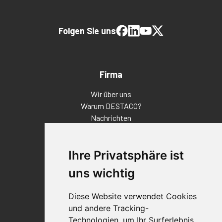
Folgen Sie uns
Firma
Wir über uns
Warum DESTACO?
Nachrichten
Veranstaltungen
Karriere
Ihre Privatsphäre ist
Standorte
Impressum
uns wichtig
Qualitätsaussage
Diese Website verwendet Cookies
Kontakt
und andere Tracking-
Vertriebspartnerfinder
Technologien, um Ihr Surferlebnis