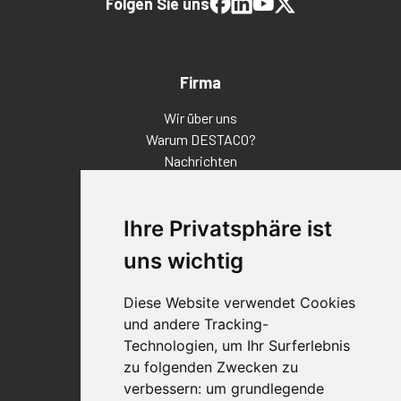
Folgen Sie uns
Firma
Wir über uns
Warum DESTACO?
Nachrichten
Veranstaltungen
Karriere
Ihre Privatsphäre ist
Standorte
Impressum
uns wichtig
Qualitätsaussage
Diese Website verwendet Cookies
Kontakt
und andere Tracking-
Vertriebspartnerfinder
Technologien, um Ihr Surferlebnis
Häufig gestellte Fragen
zu folgenden Zwecken zu
Datenschutz-Bestimmungen
verbessern:
um grundlegende