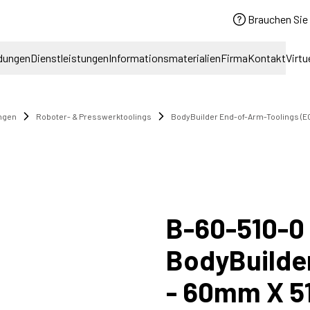
Brauchen Sie 
dungen
Dienstleistungen
Informationsmaterialien
Firma
Kontakt
Virtu
ngen
Roboter- & Presswerktoolings
BodyBuilder End-of-Arm-Toolings (E
B-60-510-0
BodyBuilde
- 60mm X 5