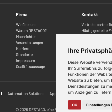
Firma
Kontakt
Wir über uns
Vertriebspartnerfi
Warum DESTACO?
Häufig gestellte F
Nachrichten
Datenschutz-Bes
Veranstaltungen
Nutzungsbedingu
Karriere
Richtlinien/AGBs
Ihre Privatsphä
Standorte
Impressum
Diese Website verwend
Qualitätsaussage
Ihr Surferlebnis zu fo
Funktionen der Websit
Website zu bieten
,
um I
Dienstleistungen zu me
um Anzeigen zu liefern 
st
Automation Solutions
Applications
Aerospace Solutions 
OK
Einstellungen 
© 2026 DESTACO,
eine Stabilus-Expertenmarke.