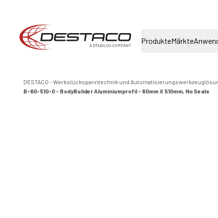
Produkte
Märkte
Anwen
DESTACO - Werkstückspanntechnik und Automatisierungswerkzeuglösu
B-60-510-0 - BodyBuilder Aluminiumprofil - 60mm X 510mm, No Seals