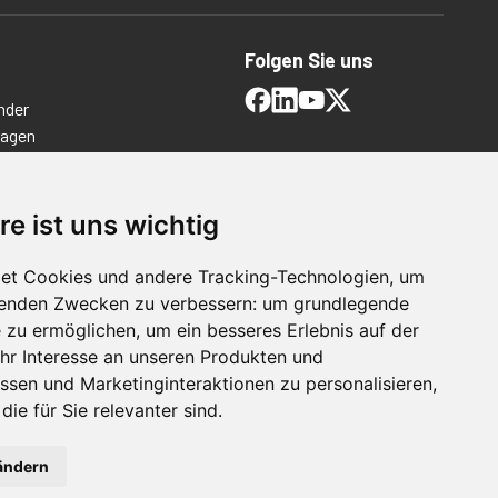
Folgen Sie uns
nder
ragen
timmungen
ngen
re ist uns wichtig
et Cookies und andere Tracking-Technologien, um
lgenden Zwecken zu verbessern:
um grundlegende
e zu ermöglichen
,
um ein besseres Erlebnis auf der
hr Interesse an unseren Produkten und
ssen und Marketinginteraktionen zu personalisieren
,
die für Sie relevanter sind
.
For Manufacturing
ändern