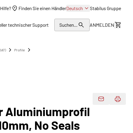
Hilfe?
Finden Sie einen Händler
Deutsch
Stabilus Gruppe
eller technischer Support
Suchen...
ANMELDEN
Kosten
OAT)
Profile
Produktdaten 
r Aluminiumprofil
10mm, No Seals