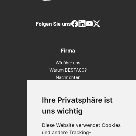
Folgen Sie uns
Firma
Wir über uns
Warum DESTACO?
Nachrichten
Veranstaltungen
Karriere
Ihre Privatsphäre ist
Standorte
Impressum
uns wichtig
Qualitätsaussage
Diese Website verwendet Cookies
Kontakt
und andere Tracking-