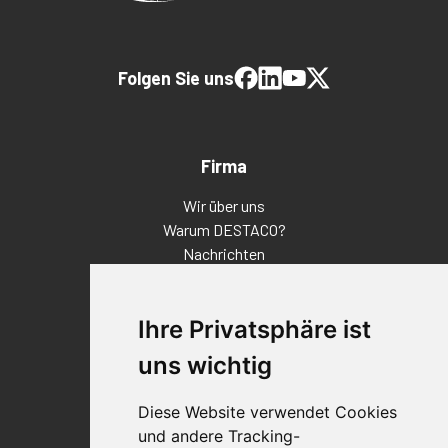
Folgen Sie uns
Firma
Wir über uns
Warum DESTACO?
Nachrichten
Veranstaltungen
Karriere
Ihre Privatsphäre ist
Standorte
Impressum
uns wichtig
Qualitätsaussage
Diese Website verwendet Cookies
Kontakt
und andere Tracking-