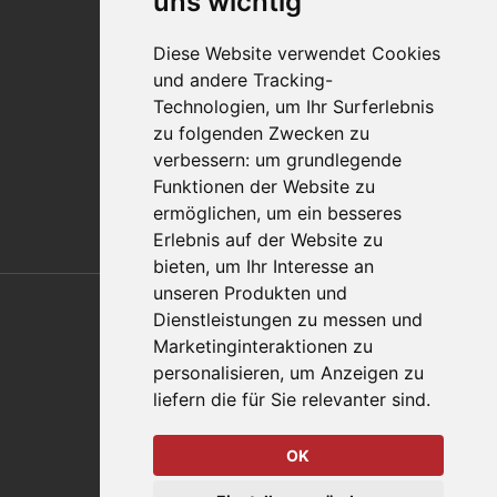
uns wichtig
Qualitätsaussage
Diese Website verwendet Cookies
Kontakt
und andere Tracking-
Vertriebspartnerfinder
Technologien, um Ihr Surferlebnis
Häufig gestellte Fragen
zu folgenden Zwecken zu
Datenschutz-Bestimmungen
verbessern:
um grundlegende
Nutzungsbedingungen
Funktionen der Website zu
Richtlinien/AGBs
ermöglichen
,
um ein besseres
Erlebnis auf der Website zu
bieten
,
um Ihr Interesse an
Also of Interest
unseren Produkten und
Dienstleistungen zu messen und
Automation Solutions
Marketinginteraktionen zu
personalisieren
,
um Anzeigen zu
Applications
liefern die für Sie relevanter sind
.
Aerospace Solutions For Manufacturing
OK
© 2026 DESTACO,