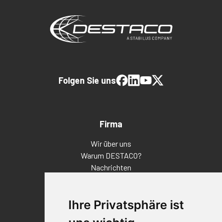
Folgen Sie uns
Firma
Wir über uns
Warum DESTACO?
Nachrichten
Veranstaltungen
Karriere
Ihre Privatsphäre ist
Standorte
Impressum