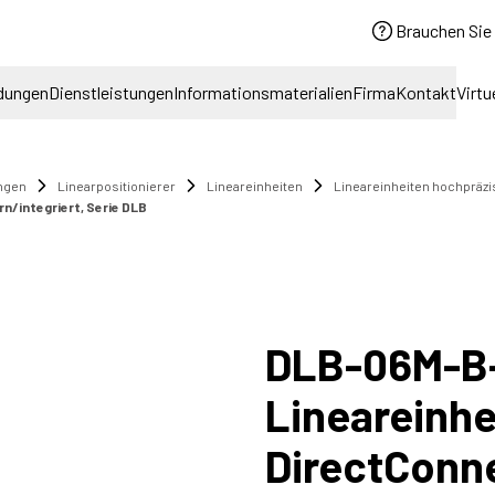
Brauchen Sie 
dungen
Dienstleistungen
Informationsmaterialien
Firma
Kontakt
Virtu
ngen
Linearpositionierer
Lineareinheiten
Lineareinheiten hochpräzi
rn/integriert, Serie DLB
DLB-06M-B
Lineareinhei
DirectConne