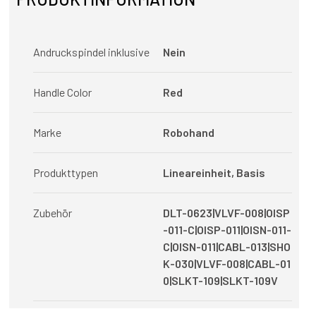
Andruckspindel inklusive
Nein
Handle Color
Red
Marke
Robohand
Produkttypen
Lineareinheit, Basis
Zubehör
DLT-0623|VLVF-008|OISP
-011-C|OISP-011|OISN-011-
C|OISN-011|CABL-013|SHO
K-030|VLVF-008|CABL-01
0|SLKT-109|SLKT-109V