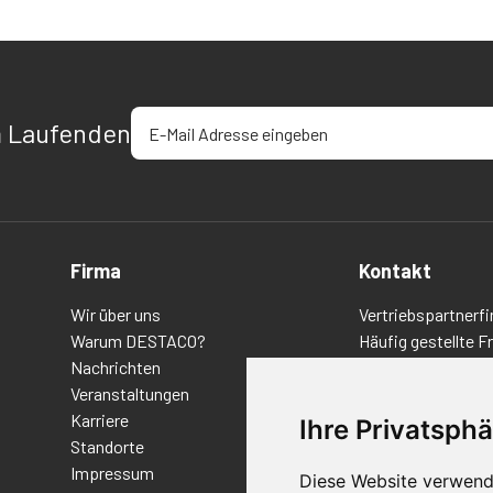
E-Mail-Adresse eingeben
m Laufenden
Firma
Kontakt
Wir über uns
Vertriebspartnerfi
Warum DESTACO?
Häufig gestellte F
Nachrichten
Datenschutz-Bes
Veranstaltungen
Nutzungsbedingu
Karriere
Richtlinien/AGBs
Ihre Privatsphä
Standorte
Impressum
Diese Website verwend