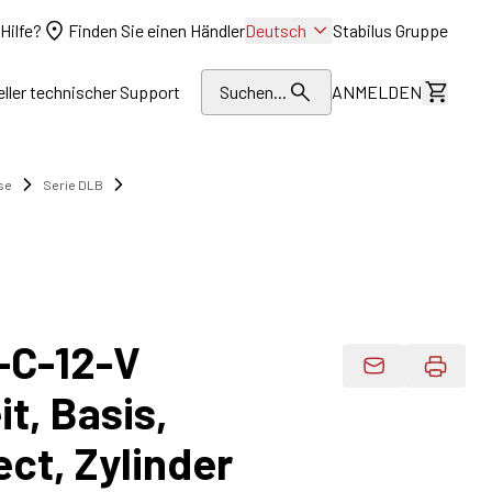
Hilfe?
Finden Sie einen Händler
Deutsch
Stabilus Gruppe
eller technischer Support
Suchen...
ANMELDEN
Kosten
se
Serie DLB
-C-12-V
Produktdaten 
t, Basis,
ct, Zylinder