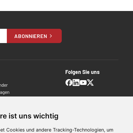
ABONNIEREN
Folgen Sie uns
nder
ragen
timmungen
ngen
re ist uns wichtig
et Cookies und andere Tracking-Technologien, um