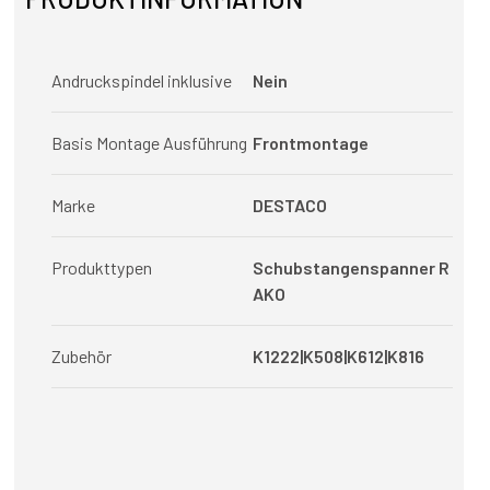
Andruckspindel inklusive
Nein
Basis Montage Ausführung
Frontmontage
Marke
DESTACO
Produkttypen
Schubstangenspanner R
AKO
Zubehör
K1222|K508|K612|K816