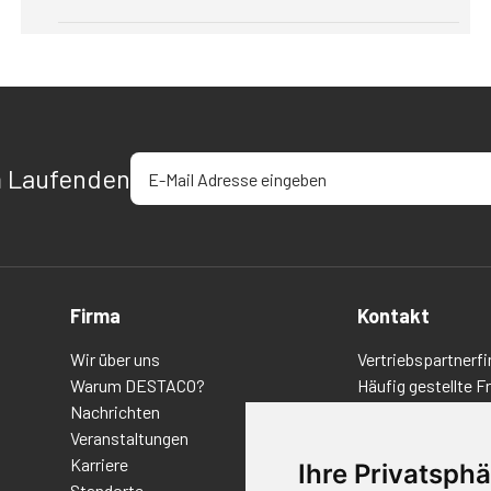
E-Mail-Adresse eingeben
m Laufenden
Firma
Kontakt
Wir über uns
Vertriebspartnerfi
Warum DESTACO?
Häufig gestellte F
Nachrichten
Datenschutz-Bes
Veranstaltungen
Nutzungsbedingu
Karriere
Richtlinien/AGBs
Ihre Privatsphä
Standorte