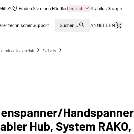
Hilfe?
Finden Sie einen Händler
Deutsch
Stabilus Gruppe
eller technischer Support
Suchen...
ANMELDEN
Kosten
r mit variablem Hub
FL Serie
enspanner/Handspanner
iabler Hub, System RAKO,