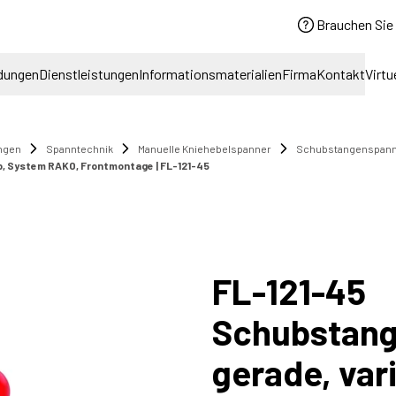
Brauchen Sie 
dungen
Dienstleistungen
Informationsmaterialien
Firma
Kontakt
Virtu
ngen
Spanntechnik
Manuelle Kniehebelspanner
Schubstangenspanne
b, System RAKO, Frontmontage | FL-121-45
FL-121-45
Schubstang
gerade, var