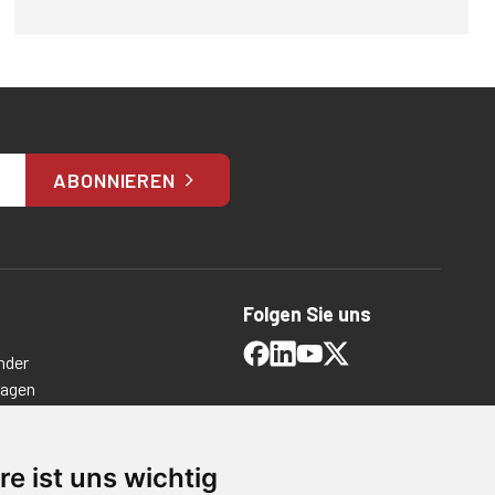
ABONNIEREN
Folgen Sie uns
nder
ragen
timmungen
ngen
re ist uns wichtig