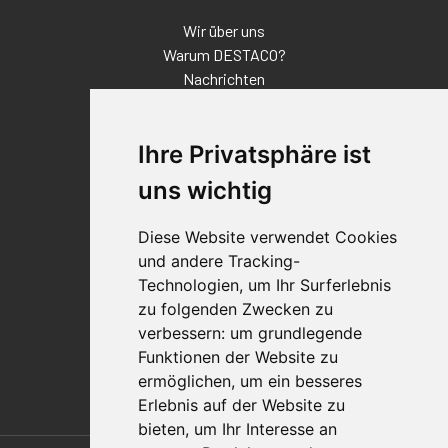
Wir über uns
Warum DESTACO?
Nachrichten
Veranstaltungen
Karriere
Ihre Privatsphäre ist
Standorte
Impressum
uns wichtig
Qualitätsaussage
Diese Website verwendet Cookies
Kontakt
und andere Tracking-
Vertriebspartnerfinder
Technologien, um Ihr Surferlebnis
Häufig gestellte Fragen
zu folgenden Zwecken zu
Datenschutz-Bestimmungen
verbessern:
um grundlegende
Nutzungsbedingungen
Funktionen der Website zu
Richtlinien/AGBs
ermöglichen
,
um ein besseres
Erlebnis auf der Website zu
bieten
,
um Ihr Interesse an