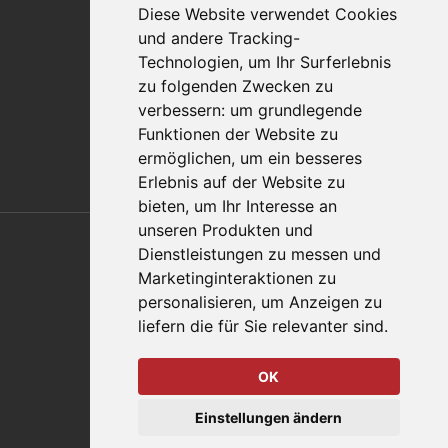
Diese Website verwendet Cookies
Kontakt
und andere Tracking-
Vertriebspartnerfinder
Technologien, um Ihr Surferlebnis
Häufig gestellte Fragen
zu folgenden Zwecken zu
Datenschutz-Bestimmungen
verbessern:
um grundlegende
Nutzungsbedingungen
Funktionen der Website zu
Richtlinien/AGBs
ermöglichen
,
um ein besseres
Erlebnis auf der Website zu
bieten
,
um Ihr Interesse an
Also of Interest
unseren Produkten und
Dienstleistungen zu messen und
Automation Solutions
Marketinginteraktionen zu
personalisieren
,
um Anzeigen zu
Applications
liefern die für Sie relevanter sind
.
Aerospace Solutions For Manufacturing
OK
© 2026 DESTACO,
Einstellungen ändern
eine Stabilus-Expertenmarke.