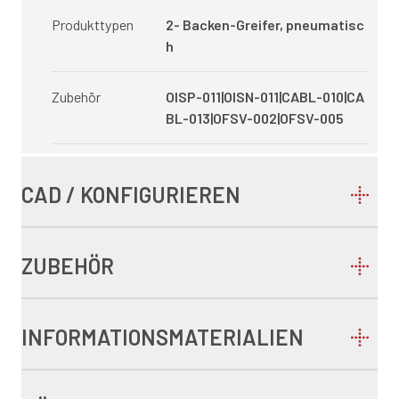
Produkttypen
2- Backen-Greifer, pneumatisc
h
Zubehör
OISP-011|OISN-011|CABL-010|CA
BL-013|OFSV-002|OFSV-005
CAD / KONFIGURIEREN
ZUBEHÖR
INFORMATIONSMATERIALIEN