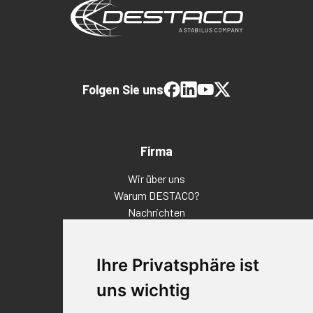
Folgen Sie uns
Firma
Wir über uns
Warum DESTACO?
Nachrichten
Veranstaltungen
Karriere
Ihre Privatsphäre ist
Standorte
Impressum
uns wichtig
Qualitätsaussage