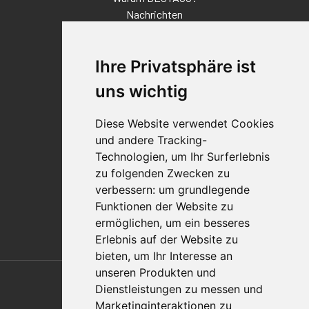
Nachrichten
Veranstaltungen
Karriere
Ihre Privatsphäre ist
Standorte
Impressum
uns wichtig
Qualitätsaussage
Diese Website verwendet Cookies
Kontakt
und andere Tracking-
Vertriebspartnerfinder
Technologien, um Ihr Surferlebnis
Häufig gestellte Fragen
zu folgenden Zwecken zu
Datenschutz-Bestimmungen
verbessern:
um grundlegende
Nutzungsbedingungen
Funktionen der Website zu
Richtlinien/AGBs
ermöglichen
,
um ein besseres
Erlebnis auf der Website zu
bieten
,
um Ihr Interesse an
Also of Interest
unseren Produkten und
Dienstleistungen zu messen und
Automation Solutions
Marketinginteraktionen zu