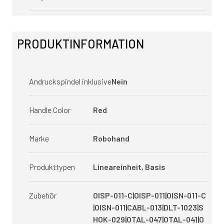
PRODUKTINFORMATION
Andruckspindel inklusive
Nein
Handle Color
Red
Marke
Robohand
Produkttypen
Lineareinheit, Basis
Zubehör
OISP-011-C|OISP-011|OISN-011-C
|OISN-011|CABL-013|DLT-1023|S
HOK-029|OTAL-047|OTAL-041|O