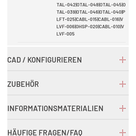
TAL-042|OTAL-048|OTAL-045|O
TAL-039|OTAL-046|OTAL-040|P
LFT-025|CABL-015|CABL-016|V
LVF-006|OHSP-020|CABL-010|V
LVF-005
CAD / KONFIGURIEREN
ZUBEHÖR
INFORMATIONSMATERIALIEN
HÄUFIGE FRAGEN/FAQ