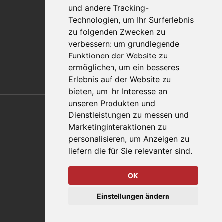
und andere Tracking-
Vertriebspartnerfinder
Technologien, um Ihr Surferlebnis
Häufig gestellte Fragen
zu folgenden Zwecken zu
Datenschutz-Bestimmungen
verbessern:
um grundlegende
Nutzungsbedingungen
Funktionen der Website zu
Richtlinien/AGBs
ermöglichen
,
um ein besseres
Erlebnis auf der Website zu
bieten
,
um Ihr Interesse an
Also of Interest
unseren Produkten und
Dienstleistungen zu messen und
Automation Solutions
Marketinginteraktionen zu
personalisieren
,
um Anzeigen zu
Applications
liefern die für Sie relevanter sind
.
Aerospace Solutions For Manufacturing
OK
© 2026 DESTACO,
Einstellungen ändern
eine Stabilus-Expertenmarke.