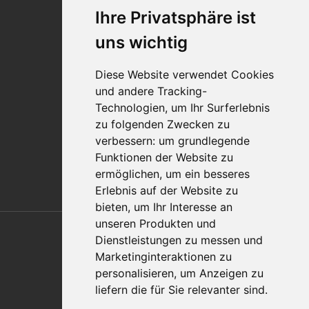
Ihre Privatsphäre ist
Standorte
Impressum
uns wichtig
Qualitätsaussage
Diese Website verwendet Cookies
Kontakt
und andere Tracking-
Vertriebspartnerfinder
Technologien, um Ihr Surferlebnis
Häufig gestellte Fragen
zu folgenden Zwecken zu
Datenschutz-Bestimmungen
verbessern:
um grundlegende
Nutzungsbedingungen
Funktionen der Website zu
Richtlinien/AGBs
ermöglichen
,
um ein besseres
Erlebnis auf der Website zu
bieten
,
um Ihr Interesse an
Also of Interest
unseren Produkten und
Dienstleistungen zu messen und
Automation Solutions
Marketinginteraktionen zu
personalisieren
,
um Anzeigen zu
Applications
liefern die für Sie relevanter sind
.
Aerospace Solutions For Manufacturing