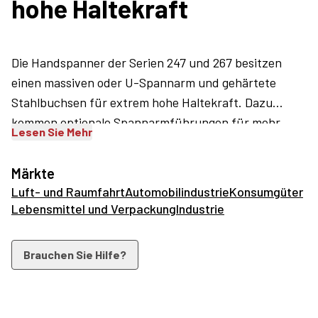
hohe Haltekraft
Die Handspanner der Serien 247 und 267 besitzen
einen massiven oder U-Spannarm und gehärtete
Stahlbuchsen für extrem hohe Haltekraft. Dazu
kommen optionale Spannarmführungen für mehr
Lesen Sie Mehr
Seitenstabilität und Aufnahmen für
Andruckspindelzubehör. Eingesetzt werden diese
Märkte
Spanner in den Bereichen Montage,
Luft- und Raumfahrt
Automobilindustrie
Konsumgüter
Qualitätssicherung, leichte Maschinenbearbeitung
Lebensmittel und Verpackung
Industrie
und Schweißarbeiten.
Brauchen Sie Hilfe?