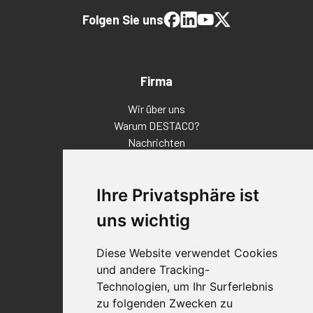
Folgen Sie uns
Firma
Wir über uns
Warum DESTACO?
Nachrichten
Veranstaltungen
Karriere
Ihre Privatsphäre ist
Standorte
Impressum
uns wichtig
Qualitätsaussage
Diese Website verwendet Cookies
Kontakt
und andere Tracking-
Vertriebspartnerfinder
Technologien, um Ihr Surferlebnis
Häufig gestellte Fragen
zu folgenden Zwecken zu