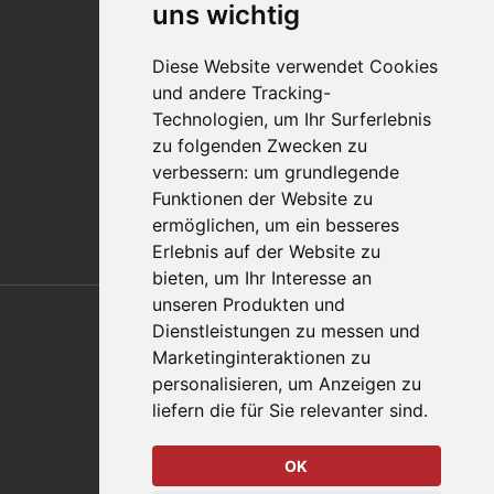
uns wichtig
Qualitätsaussage
Diese Website verwendet Cookies
Kontakt
und andere Tracking-
Vertriebspartnerfinder
Technologien, um Ihr Surferlebnis
Häufig gestellte Fragen
zu folgenden Zwecken zu
Datenschutz-Bestimmungen
verbessern:
um grundlegende
Nutzungsbedingungen
Funktionen der Website zu
Richtlinien/AGBs
ermöglichen
,
um ein besseres
Erlebnis auf der Website zu
bieten
,
um Ihr Interesse an
Also of Interest
unseren Produkten und
Dienstleistungen zu messen und
Food And Packaging Solutions
Marketinginteraktionen zu
personalisieren
,
um Anzeigen zu
Automation Solutions
liefern die für Sie relevanter sind
.
Technical Consulting Solutions
OK