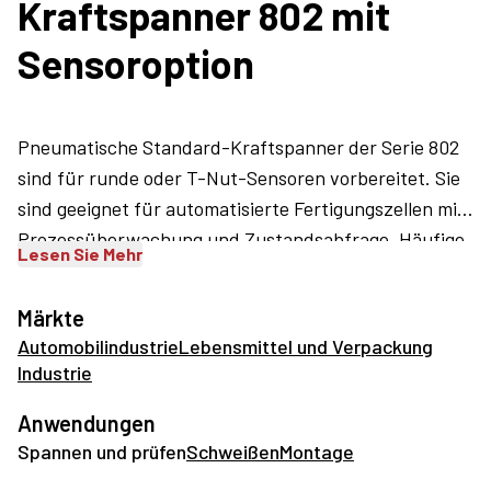
Kraftspanner 802 mit
Sensoroption
Pneumatische Standard-Kraftspanner der Serie 802
sind für runde oder T-Nut-Sensoren vorbereitet. Sie
sind geeignet für automatisierte Fertigungszellen mit
Prozessüberwachung und Zustandsabfrage. Häufige
Lesen Sie Mehr
Anwendungen der Pneumatik-Versionen des Modells
202-U finden sich bei Montage und Schweißen. Die
Märkte
Modelle sind mit optionalen Griffen erhältlich.
Automobilindustrie
Lebensmittel und Verpackung
Industrie
Anwendungen
Spannen und prüfen
Schweißen
Montage