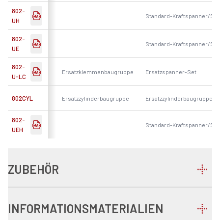
802-
Standard-Kraftspanner/Sch
UH
802-
Standard-Kraftspanner/Sch
UE
802-
Ersatzklemmenbaugruppe
Ersatzspanner-Set
U-LC
802CYL
Ersatzzylinderbaugruppe
Ersatzzylinderbaugruppe
802-
Standard-Kraftspanner/Sch
UEH
ZUBEHÖR
INFORMATIONSMATERIALIEN