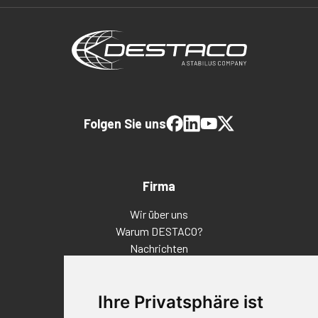
Folgen Sie uns
Firma
Wir über uns
Warum DESTACO?
Nachrichten
Veranstaltungen
Karriere
Ihre Privatsphäre ist
Standorte
Impressum