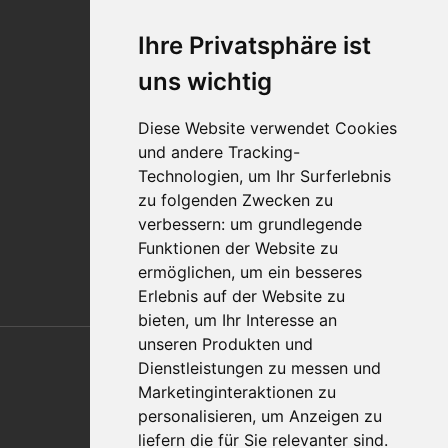
Karriere
Ihre Privatsphäre ist
Standorte
Impressum
uns wichtig
Qualitätsaussage
Diese Website verwendet Cookies
Kontakt
und andere Tracking-
Vertriebspartnerfinder
Technologien, um Ihr Surferlebnis
Häufig gestellte Fragen
zu folgenden Zwecken zu
Datenschutz-Bestimmungen
verbessern:
um grundlegende
Nutzungsbedingungen
Funktionen der Website zu
Richtlinien/AGBs
ermöglichen
,
um ein besseres
Erlebnis auf der Website zu
bieten
,
um Ihr Interesse an
Also of Interest
unseren Produkten und
Dienstleistungen zu messen und
Automation Solutions
Marketinginteraktionen zu
personalisieren
,
um Anzeigen zu
Applications
liefern die für Sie relevanter sind
.