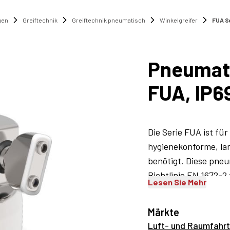
gen
Greiftechnik
Greiftechnik pneumatisch
Winkelgreifer
FUA S
Pneumati
FUA, IP6
Die Serie FUA ist für
hygienekonforme, la
benötigt. Diese pne
Richtlinie EN 1672-2
Lesen Sie Mehr
korrosionsbeständig
hinterlassen keinerl
Märkte
stand. Es gibt auch 
Luft- und Raumfahrt