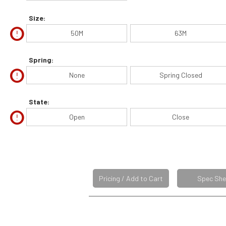
Size:
error
50M
63M
Spring:
error
None
Spring Closed
State:
error
Open
Close
Pricing / Add to Cart
Spec She