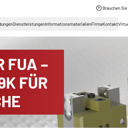
Brauchen Sie 
dungen
Dienstleistungen
Informationsmaterialien
Firma
Kontakt
Virtu
 FUA –
9K FÜR
CHE