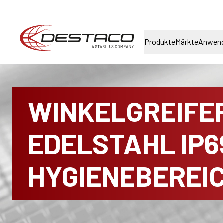
Produkte
Märkte
Anwen
WINKELGREIFER
EDELSTAHL IP6
HYGIENEBEREI