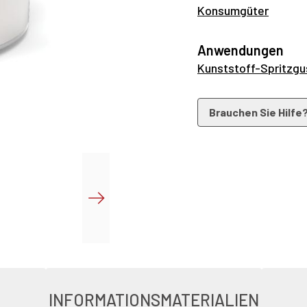
Hochleistungspolymer
Konsumgüter
Edelstahl verhindert
Reinigung. Eine abge
Anwendungen
mit Hitze und Hochd
Kunststoff-Spritzgu
Dichtung geschützt, 
Ausführung als Winke
Brauchen Sie Hilfe
der Backen. Optional
bei Druckluftverlust
auf. Speziell für di
ermöglichen eine la
INFORMATIONSMATERIALIEN