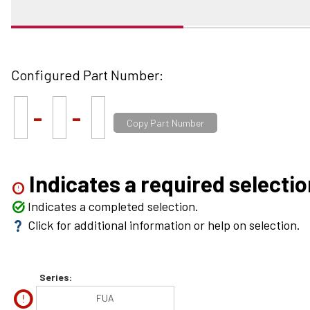
Configured Part Number:
-
-
Copy Part Number
Indicates a required selectio
error
Indicates a completed selection.
task_alt
Click for additional information or help on selection.
question_mark
Series:
error
FUA