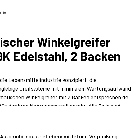
erie
scher Winkelgreifer
9K Edelstahl, 2 Backen
 die Lebensmittelindustrie konzipiert, die
nglebige Greifsysteme mit minimalem Wartungsaufwand
umatischen Winkelgreifer mit 2 Backen entsprechen der
 für direkten Nahrungsmittelkontakt. Alle Teile sind
, nicht-toxisch, porenfrei, wasserabweisend und
ei Rückstände. Ihr Edelstahl hält chemischer Reinigung
optionale, deutlich leichtere Gehäuse aus
Automobilindustrie
Lebensmittel und Verpackung