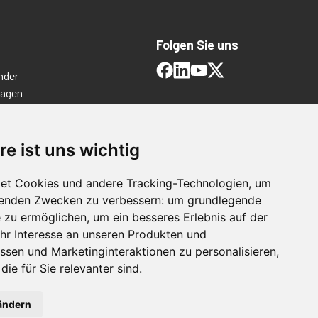
Folgen Sie uns
nder
ragen
timmungen
ngen
re ist uns wichtig
et Cookies und andere Tracking-Technologien, um
lgenden Zwecken zu verbessern:
um grundlegende
e zu ermöglichen
,
um ein besseres Erlebnis auf der
hr Interesse an unseren Produkten und
ssen und Marketinginteraktionen zu personalisieren
,
die für Sie relevanter sind
.
For Manufacturing
ändern