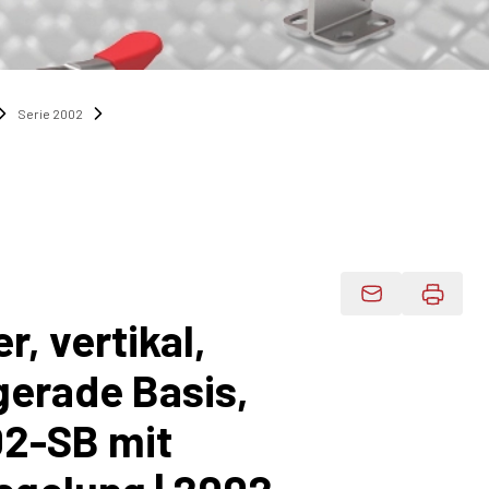
Serie 2002
Produktdaten 
, vertikal,
gerade Basis,
02-SB mit