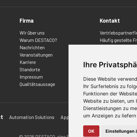
Firma
Kontakt
Wir über uns
Vertriebspartnerfi
Warum DESTACO?
Häufig gestellte F
Nachrichten
Datenschutz-Bes
Veranstaltungen
Nutzungsbedingu
Karriere
Richtlinien/AGBs
Ihre Privatsphä
Standorte
Impressum
Diese Website verwend
Qualitätsaussage
Ihr Surferlebnis zu fo
Funktionen der Websit
Website zu bieten
,
um I
Dienstleistungen zu me
um Anzeigen zu liefern 
st
Automation Solutions
Applications
Aerospace Solutions 
OK
Einstellungen 
© 2026 DESTACO,
eine Stabilus-Expertenmarke.