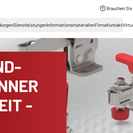
Brauchen Sie 
dungen
Dienstleistungen
Informationsmaterialien
Firma
Kontakt
Virtu
ND-
NNER
IT -