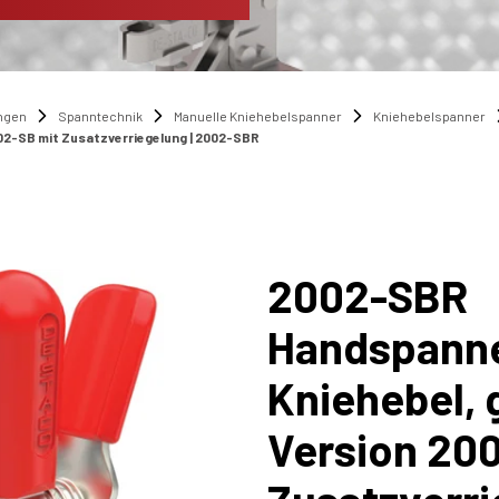
ngen
Spanntechnik
Manuelle Kniehebelspanner
Kniehebelspanner
002-SB mit Zusatzverriegelung | 2002-SBR
2002-SBR
Handspanner
Kniehebel, 
Version 20