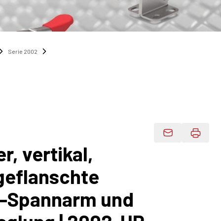
Serie 2002
Produktdaten 
, vertikal,
geflanschte
 U-Spannarm und