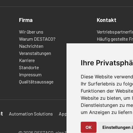
Firma
Kontakt
Wir über uns
Vertriebspartnerfi
Warum DESTACO?
Häufig gestellte F
Nachrichten
Datenschutz-Bes
Veranstaltungen
Nutzungsbedingu
Karriere
Richtlinien/AGBs
Ihre Privatsphä
Standorte
Impressum
Diese Website verwend
Qualitätsaussage
Ihr Surferlebnis zu fo
Funktionen der Websit
Website zu bieten
,
um I
Dienstleistungen zu me
um Anzeigen zu liefern 
st
Automation Solutions
Applications
Aerospace Solutions 
OK
Einstellungen 
© 2026 DESTACO,
eine Stabilus-Expertenmarke.