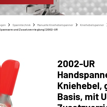
ngen
Spanntechnik
Manuelle Kniehebelspanner
Kniehebelspanner
U-Spannarm und Zusatzverrieglung | 2002-UR
2002-UR
Handspanner
Kniehebel, 
Basis, mit