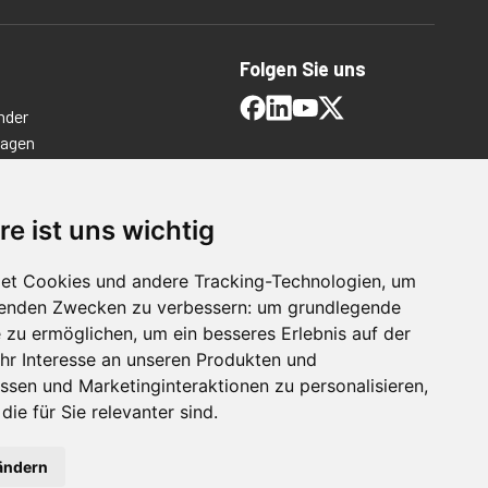
Folgen Sie uns
nder
ragen
timmungen
ngen
re ist uns wichtig
et Cookies und andere Tracking-Technologien, um
lgenden Zwecken zu verbessern:
um grundlegende
e zu ermöglichen
,
um ein besseres Erlebnis auf der
hr Interesse an unseren Produkten und
ssen und Marketinginteraktionen zu personalisieren
,
die für Sie relevanter sind
.
For Manufacturing
ändern