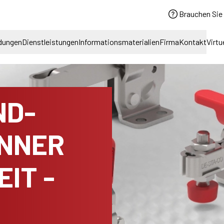
Brauchen Sie 
dungen
Dienstleistungen
Informationsmaterialien
Firma
Kontakt
Virtu
ND-
NNER
IT -