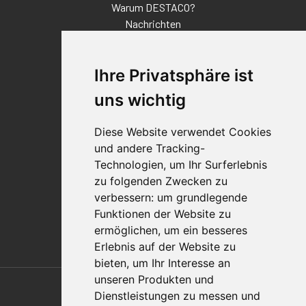
Warum DESTACO?
Nachrichten
Veranstaltungen
Karriere
Ihre Privatsphäre ist
Standorte
Impressum
uns wichtig
Qualitätsaussage
Diese Website verwendet Cookies
Kontakt
und andere Tracking-
Vertriebspartnerfinder
Technologien, um Ihr Surferlebnis
Häufig gestellte Fragen
zu folgenden Zwecken zu
Datenschutz-Bestimmungen
verbessern:
um grundlegende
Nutzungsbedingungen
Funktionen der Website zu
Richtlinien/AGBs
ermöglichen
,
um ein besseres
Erlebnis auf der Website zu
bieten
,
um Ihr Interesse an
Also of Interest
unseren Produkten und
Dienstleistungen zu messen und
Automation Solutions