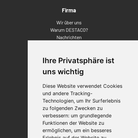
Firma
Wir über uns
Warum DESTACO?
Nachrichten
Veranstaltungen
Karriere
Ihre Privatsphäre ist
Standorte
Impressum
uns wichtig
Qualitätsaussage
Diese Website verwendet Cookies
Kontakt
und andere Tracking-
Vertriebspartnerfinder
Technologien, um Ihr Surferlebnis
Häufig gestellte Fragen
zu folgenden Zwecken zu
Datenschutz-Bestimmungen
verbessern:
um grundlegende
Nutzungsbedingungen
Funktionen der Website zu
Richtlinien/AGBs
ermöglichen
,
um ein besseres
Erlebnis auf der Website zu