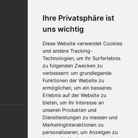
Veranstaltungen
Karriere
Ihre Privatsphäre ist
Standorte
Impressum
uns wichtig
Qualitätsaussage
Diese Website verwendet Cookies
Kontakt
und andere Tracking-
Vertriebspartnerfinder
Technologien, um Ihr Surferlebnis
Häufig gestellte Fragen
zu folgenden Zwecken zu
Datenschutz-Bestimmungen
verbessern:
um grundlegende
Nutzungsbedingungen
Funktionen der Website zu
Richtlinien/AGBs
ermöglichen
,
um ein besseres
Erlebnis auf der Website zu
bieten
,
um Ihr Interesse an
Also of Interest
unseren Produkten und
Dienstleistungen zu messen und
Automation Solutions
Marketinginteraktionen zu
personalisieren
,
um Anzeigen zu
Applications