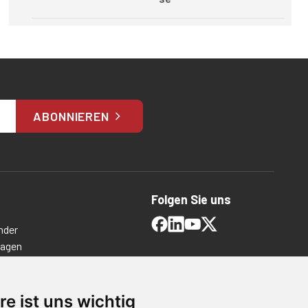
ABONNIEREN
Folgen Sie uns
nder
ragen
timmungen
ngen
re ist uns wichtig