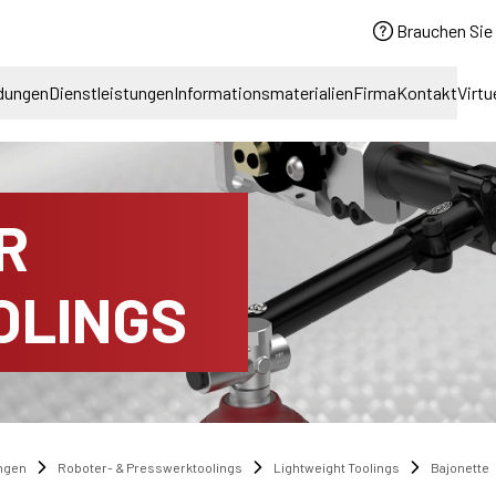
Brauchen Sie 
dungen
Dienstleistungen
Informationsmaterialien
Firma
Kontakt
Virtu
R
OLINGS
ngen
Roboter- & Presswerktoolings
Lightweight Toolings
Bajonette