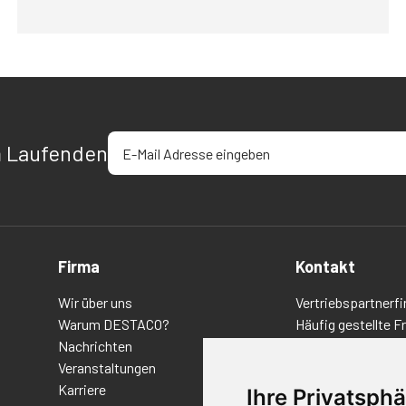
E-Mail-Adresse eingeben
m Laufenden
Firma
Kontakt
Wir über uns
Vertriebspartnerfi
Warum DESTACO?
Häufig gestellte F
Nachrichten
Datenschutz-Bes
Veranstaltungen
Nutzungsbedingu
Karriere
Richtlinien/AGBs
Ihre Privatsphä