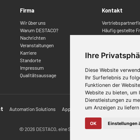
Firma
Kontakt
Wir über uns
Vertriebspartnerfi
Warum DESTACO?
Häufig gestellte F
Nachrichten
Datenschutz-Bes
Veranstaltungen
Nutzungsbedingu
Karriere
Richtlinien/AGBs
Ihre Privatsphä
Standorte
Impressum
Diese Website verwend
Qualitätsaussage
Ihr Surferlebnis zu fo
Funktionen der Websit
Website zu bieten
,
um I
Dienstleistungen zu me
um Anzeigen zu liefern 
st
Automation Solutions
Applications
Aerospace Solutions 
OK
Einstellungen 
© 2026 DESTACO,
eine Stabilus-Expertenmarke.