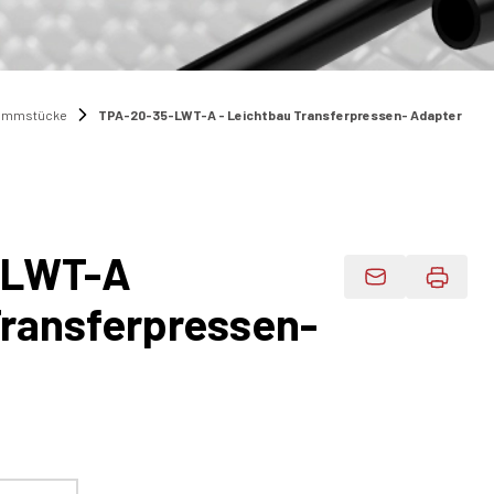
lemmstücke
TPA-20-35-LWT-A - Leichtbau Transferpressen- Adapter
-LWT-A
Produktdaten 
Transferpressen-