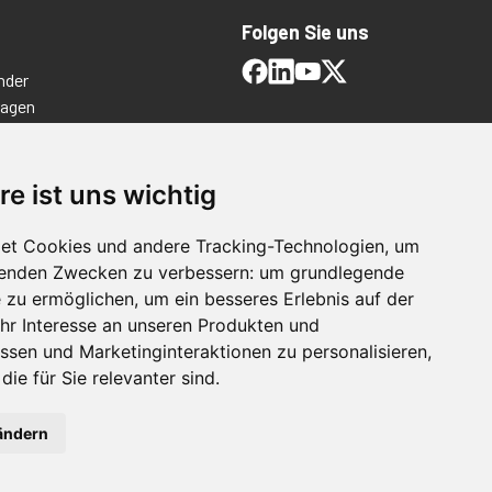
Folgen Sie uns
nder
ragen
timmungen
ngen
re ist uns wichtig
et Cookies und andere Tracking-Technologien, um
lgenden Zwecken zu verbessern:
um grundlegende
e zu ermöglichen
,
um ein besseres Erlebnis auf der
hr Interesse an unseren Produkten und
ssen und Marketinginteraktionen zu personalisieren
,
die für Sie relevanter sind
.
For Manufacturing
ändern