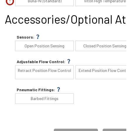
error
Buna-N (Standard)
Viton High Temperature
Accessories/Optional Att
question_mark
Sensors:
Open Position Sensing
Closed Position Sensing
question_mark
Adjustable Flow Control:
Retract Position Flow Control
Extend Position Flow Control
question_mark
Pneumatic Fittings:
Barbed Fittings