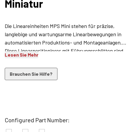
Miniatur
Die Lineareinheiten MPS Mini stehen für präzise,
langlebige und wartungsarme Linearbewegungen in
automatisierten Produktions- und Montageanlagen.
Diese Linearpositionierer mit Führungsschlitten sind
Lesen Sie Mehr
ideal für Präzisions- und Kleinteile-Handling sowie
Anwendungen in OEM-Verpackungsmaschinen. Sie
Brauchen Sie Hilfe?
sind außerordentlich wiederholgenau bei der
Werkstück-Positionierung. Dank patentierter
vorgespannter Doppel-V-Rollenlager und einstellbarer
Anschläge in aus-/eingefahrener Position sind sie
völlig spielfrei. Außerdem bieten sie kompakte Maße
und sind per Hall-Sensor an zwei Positionen
Configured Part Number:
abfragbar. Zusätzlich widerstehen ihre Viton-