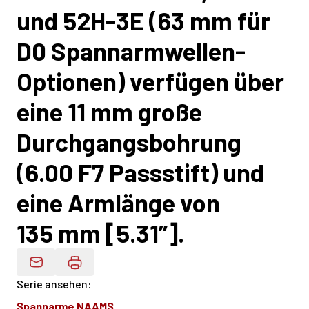
und 52H-3E (63 mm für
D0 Spannarmwellen-
Optionen) verfügen über
eine 11 mm große
Durchgangsbohrung
(6.00 F7 Passstift) und
eine Armlänge von
135 mm [5.31”].
Produktdaten Per E-Mail
Serie ansehen
:
Spannarme NAAMS