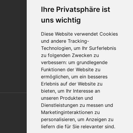
Karriere
Ihre Privatsphäre ist
Standorte
Impressum
uns wichtig
Qualitätsaussage
Diese Website verwendet Cookies
Kontakt
und andere Tracking-
Vertriebspartnerfinder
Technologien, um Ihr Surferlebnis
Häufig gestellte Fragen
zu folgenden Zwecken zu
Datenschutz-Bestimmungen
verbessern:
um grundlegende
Nutzungsbedingungen
Funktionen der Website zu
Richtlinien/AGBs
ermöglichen
,
um ein besseres
Erlebnis auf der Website zu
bieten
,
um Ihr Interesse an
Also of Interest
unseren Produkten und
Dienstleistungen zu messen und
Automation Solutions
Marketinginteraktionen zu
personalisieren
,
um Anzeigen zu
Applications
liefern die für Sie relevanter sind
.
Aerospace Solutions For Manufacturing