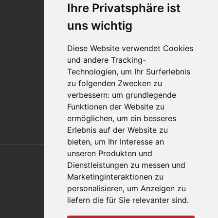
Ihre Privatsphäre ist
Standorte
Impressum
uns wichtig
Qualitätsaussage
Diese Website verwendet Cookies
Kontakt
und andere Tracking-
Vertriebspartnerfinder
Technologien, um Ihr Surferlebnis
Häufig gestellte Fragen
zu folgenden Zwecken zu
Datenschutz-Bestimmungen
verbessern:
um grundlegende
Nutzungsbedingungen
Funktionen der Website zu
Richtlinien/AGBs
ermöglichen
,
um ein besseres
Erlebnis auf der Website zu
bieten
,
um Ihr Interesse an
Also of Interest
unseren Produkten und
Dienstleistungen zu messen und
Automation Solutions
Marketinginteraktionen zu
personalisieren
,
um Anzeigen zu
Applications
liefern die für Sie relevanter sind
.
Aerospace Solutions For Manufacturing