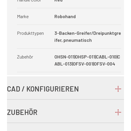
Marke
Robohand
Produkttypen
3-Backen-Greifer/Dreipunktgre
ifer, pneumatisch
Zubehör
OHSN-011|OHSP-011|CABL-010|C
ABL-013|OFSV-001|OFSV-004
CAD / KONFIGURIEREN
ZUBEHÖR