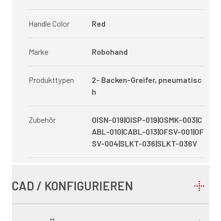
Handle Color
Red
Marke
Robohand
Produkttypen
2- Backen-Greifer, pneumatisc
h
Zubehör
OISN-019|OISP-019|OSMK-003|C
ABL-010|CABL-013|OFSV-001|OF
SV-004|SLKT-036|SLKT-036V
CAD / KONFIGURIEREN