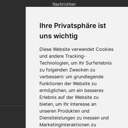
Nachrichten
Veranstaltungen
Karriere
Ihre Privatsphäre ist
Standorte
Impressum
uns wichtig
Qualitätsaussage
Diese Website verwendet Cookies
Kontakt
und andere Tracking-
Vertriebspartnerfinder
Technologien, um Ihr Surferlebnis
Häufig gestellte Fragen
zu folgenden Zwecken zu
Datenschutz-Bestimmungen
verbessern:
um grundlegende
Nutzungsbedingungen
Funktionen der Website zu
Richtlinien/AGBs
ermöglichen
,
um ein besseres
Erlebnis auf der Website zu
bieten
,
um Ihr Interesse an
Also of Interest
unseren Produkten und
Dienstleistungen zu messen und
Automation Solutions
Marketinginteraktionen zu