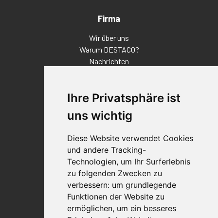
Firma
Wir über uns
Warum DESTACO?
Nachrichten
Veranstaltungen
Karriere
Ihre Privatsphäre ist
Standorte
Impressum
uns wichtig
Qualitätsaussage
Diese Website verwendet Cookies
Kontakt
und andere Tracking-
Vertriebspartnerfinder
Technologien, um Ihr Surferlebnis
Häufig gestellte Fragen
zu folgenden Zwecken zu
Datenschutz-Bestimmungen
verbessern:
um grundlegende
Nutzungsbedingungen
Funktionen der Website zu
Richtlinien/AGBs
ermöglichen
,
um ein besseres