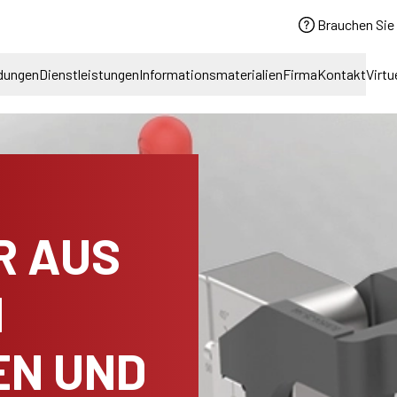
Brauchen Sie 
dungen
Dienstleistungen
Informationsmaterialien
Firma
Kontakt
Virtu
R AUS
M
EN UND