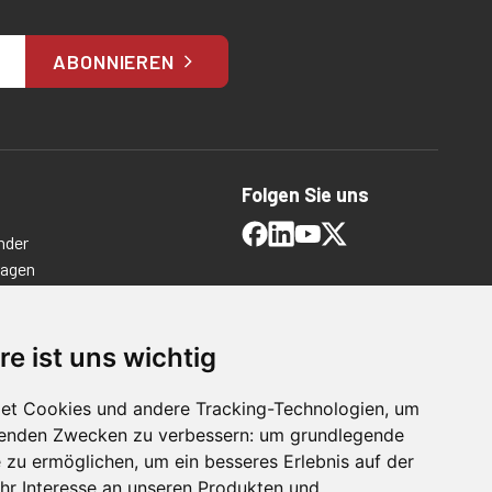
ABONNIEREN
Folgen Sie uns
nder
ragen
timmungen
ngen
re ist uns wichtig
et Cookies und andere Tracking-Technologien, um
lgenden Zwecken zu verbessern:
um grundlegende
e zu ermöglichen
,
um ein besseres Erlebnis auf der
hr Interesse an unseren Produkten und