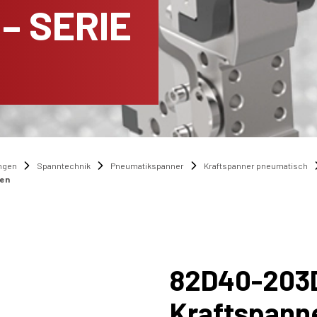
– SERIE
ngen
Spanntechnik
Pneumatikspanner
Kraftspanner pneumatisch
sen
82D40-203
Kraftspann