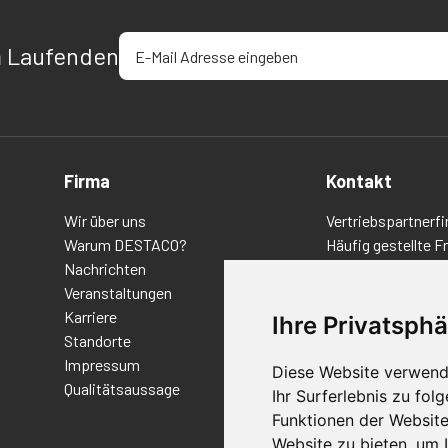
E-Mail-Adresse eingeben
m Laufenden
Firma
Kontakt
Wir über uns
Vertriebspartnerfi
Warum DESTACO?
Häufig gestellte F
Nachrichten
Datenschutz-Bes
Veranstaltungen
Nutzungsbedingu
Karriere
Richtlinien/AGBs
Ihre Privatsphä
Standorte
Impressum
Diese Website verwend
Qualitätsaussage
Ihr Surferlebnis zu fo
Funktionen der Websit
Website zu bieten
,
um I