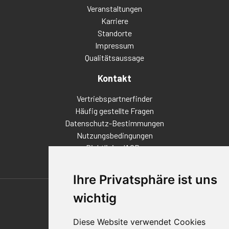
Veranstaltungen
Karriere
Standorte
Impressum
Qualitätsaussage
Kontakt
Vertriebspartnerfinder
Häufig gestellte Fragen
Datenschutz-Bestimmungen
Nutzungsbedingungen
Richtlinien/AGBs
Ihre Privatsphäre ist uns
Also of Interest
wichtig
Automation Solutions
Diese Website verwendet Cookies
Applications