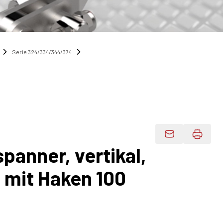
Serie 324/334/344/374
Produktdaten 
panner, vertikal,
 mit Haken 100