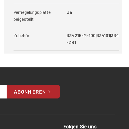
Verriegelungsplatte
Ja
beigestellt
Zubehör
334215-M-100|334101|334
-ZB1
ABONNIEREN
Folgen Sie uns