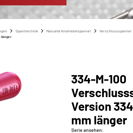
ngen
Spanntechnik
Manuelle Kniehebelspanner
Verschlussspanner
 länger
334-M-100
Verschlusss
Version 334
mm länger
Serie ansehen
: