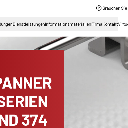
Brauchen Sie 
dungen
Dienstleistungen
Informationsmaterialien
Firma
Kontakt
Virtu
PANNER
SERIEN
UND 374