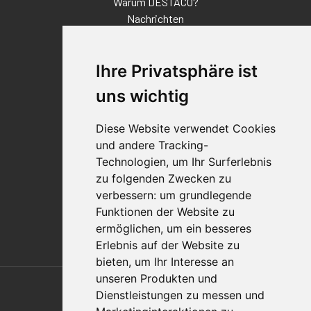
Warum DESTACO?
Nachrichten
Veranstaltungen
Karriere
Ihre Privatsphäre ist
Standorte
Impressum
uns wichtig
Qualitätsaussage
Diese Website verwendet Cookies
Kontakt
und andere Tracking-
Vertriebspartnerfinder
Technologien, um Ihr Surferlebnis
Häufig gestellte Fragen
zu folgenden Zwecken zu
Datenschutz-Bestimmungen
verbessern:
um grundlegende
Nutzungsbedingungen
Funktionen der Website zu
Richtlinien/AGBs
ermöglichen
,
um ein besseres
Erlebnis auf der Website zu
bieten
,
um Ihr Interesse an
Also of Interest
unseren Produkten und
Dienstleistungen zu messen und
Automation Solutions