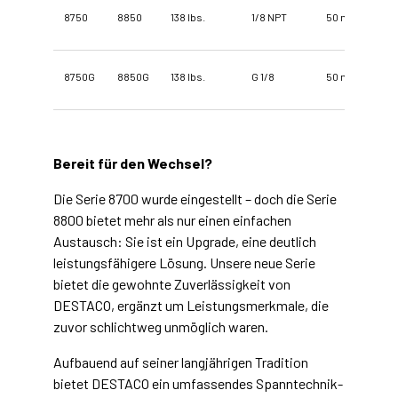
8750
8850
138 lbs.
1/8 NPT
50 mm
8750G
8850G
138 lbs.
G 1/8
50 mm
Bereit für den Wechsel?
Die Serie 8700 wurde eingestellt – doch die Serie
8800 bietet mehr als nur einen einfachen
Austausch: Sie ist ein Upgrade, eine deutlich
leistungsfähigere Lösung. Unsere neue Serie
bietet die gewohnte Zuverlässigkeit von
DESTACO, ergänzt um Leistungsmerkmale, die
zuvor schlichtweg unmöglich waren.
Aufbauend auf seiner langjährigen Tradition
bietet DESTACO ein umfassendes Spanntechnik-