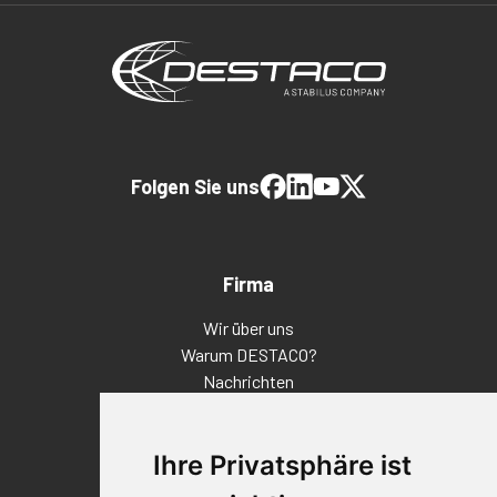
Folgen Sie uns
Firma
Wir über uns
Warum DESTACO?
Nachrichten
Veranstaltungen
Karriere
Ihre Privatsphäre ist
Standorte
Impressum