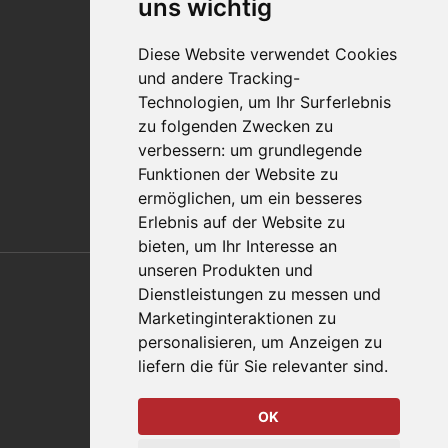
uns wichtig
Qualitätsaussage
Diese Website verwendet Cookies
Kontakt
und andere Tracking-
Vertriebspartnerfinder
Technologien, um Ihr Surferlebnis
Häufig gestellte Fragen
zu folgenden Zwecken zu
Datenschutz-Bestimmungen
verbessern:
um grundlegende
Nutzungsbedingungen
Funktionen der Website zu
Richtlinien/AGBs
ermöglichen
,
um ein besseres
Erlebnis auf der Website zu
bieten
,
um Ihr Interesse an
Also of Interest
unseren Produkten und
Dienstleistungen zu messen und
Automation Solutions
Marketinginteraktionen zu
personalisieren
,
um Anzeigen zu
Applications
liefern die für Sie relevanter sind
.
Aerospace Solutions For Manufacturing
OK