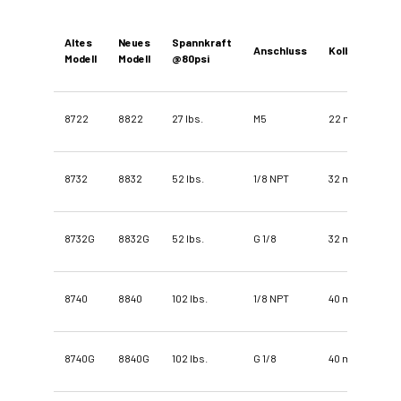
Altes
Neues
Spannkraft
Anschluss
Kolben
Modell
Modell
@80psi
8722
8822
27 lbs.
M5
22 mm
8732
8832
52 lbs.
1/8 NPT
32 mm
8732G
8832G
52 lbs.
G 1/8
32 mm
8740
8840
102 lbs.
1/8 NPT
40 mm
8740G
8840G
102 lbs.
G 1/8
40 mm