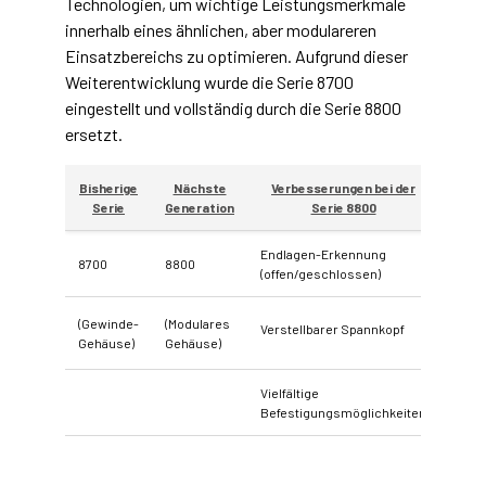
Technologien, um wichtige Leistungsmerkmale
innerhalb eines ähnlichen, aber modulareren
Einsatzbereichs zu optimieren. Aufgrund dieser
Weiterentwicklung wurde die Serie 8700
eingestellt und vollständig durch die Serie 8800
ersetzt.
Bisherige
Nächste
Verbesserungen bei der
Serie
Generation
Serie 8800
Endlagen-Erkennung
8700
8800
(offen/geschlossen)
(Gewinde-
(Modulares
Verstellbarer Spannkopf
Gehäuse)
Gehäuse)
Vielfältige
Befestigungsmöglichkeiten