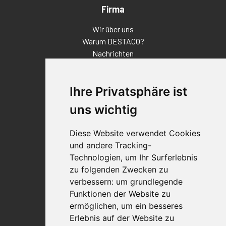
Firma
Wir über uns
Warum DESTACO?
Nachrichten
Veranstaltungen
Karriere
Ihre Privatsphäre ist
Standorte
Impressum
uns wichtig
Qualitätsaussage
Diese Website verwendet Cookies
Kontakt
und andere Tracking-
Vertriebspartnerfinder
Technologien, um Ihr Surferlebnis
Häufig gestellte Fragen
zu folgenden Zwecken zu
Datenschutz-Bestimmungen
verbessern:
um grundlegende
Nutzungsbedingungen
Funktionen der Website zu
Richtlinien/AGBs
ermöglichen
,
um ein besseres
Erlebnis auf der Website zu