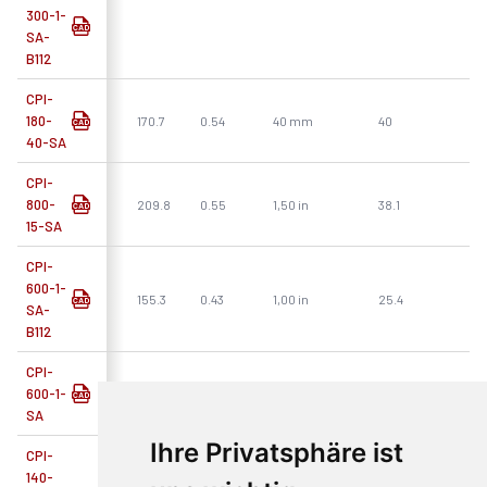
300-1-
SA-
B112
CPI-
180-
170.7
0.54
40 mm
40
40-SA
CPI-
800-
209.8
0.55
1,50 in
38.1
15-SA
CPI-
600-1-
155.3
0.43
1,00 in
25.4
SA-
B112
CPI-
600-1-
153.8
0.41
1,00 in
25.4
SA
Ihre Privatsphäre ist
CPI-
140-