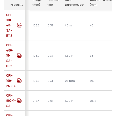
Produkte
(mm)
(kg)
Durchmesser
(mm)
CPI-
100-
40-
106.7
0.37
40 mm
40
SA-
B112
CPI-
400-
15-
106.7
0.37
1,50 in
38.1
SA-
B112
CPI-
100-
104.9
0.31
25 mm
25
25-SA
CPI-
800-1-
212.4
0.51
1,00 in
25.4
SA
CPI-