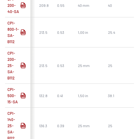
200-
209.8
0.55
40 mm
40
40-SA
CPI-
800-1-
213.5
0.53
1,00 in
25.4
SA-
B112
CPI-
200-
25-
213.5
0.53
25 mm
25
SA-
B112
CPI-
500-
132.8
0.41
1,50 in
38.1
15-SA
CPI-
140-
25-
136.3
0.39
25 mm
25
SA-
B112