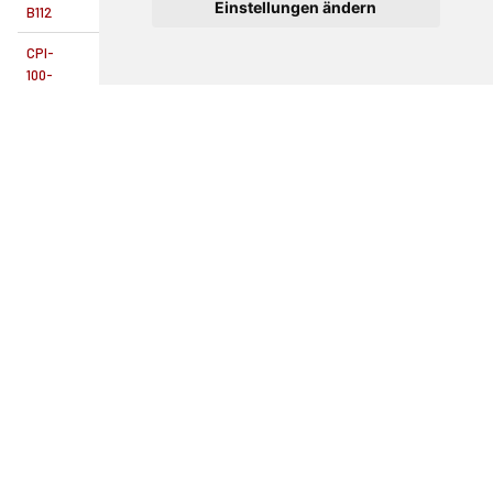
Einstellungen ändern
B112
CPI-
100-
25-
107.2
0.34
25 mm
25
SA-
B112
CPI-
180-
172.9
0.44
25 mm
25
25-SA
CPI-
700-1-
172.9
0.44
1,00 in
25.4
SA
CPI-
100-
103.8
0.35
40 mm
40
40-SA
CPI-
700-
170.7
0.54
1,50 in
38.1
15-SA