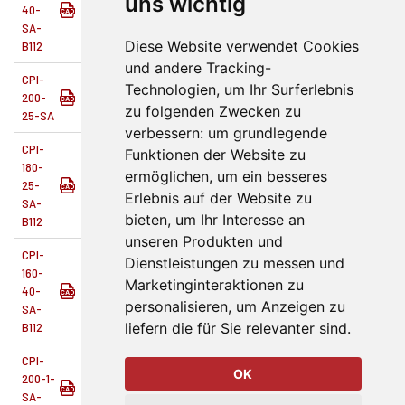
uns wichtig
40-
135
0.42
40 mm
40
SA-
Diese Website verwendet Cookies
B112
und andere Tracking-
CPI-
Technologien, um Ihr Surferlebnis
200-
212.4
0.51
25 mm
25
zu folgenden Zwecken zu
25-SA
verbessern:
um grundlegende
CPI-
Funktionen der Website zu
180-
ermöglichen
,
um ein besseres
25-
174.3
0.46
25 mm
25
Erlebnis auf der Website zu
SA-
bieten
,
um Ihr Interesse an
B112
unseren Produkten und
CPI-
Dienstleistungen zu messen und
160-
Marketinginteraktionen zu
40-
153.7
0.46
40 mm
40
personalisieren
,
um Anzeigen zu
SA-
liefern die für Sie relevanter sind
.
B112
CPI-
OK
200-1-
SA-