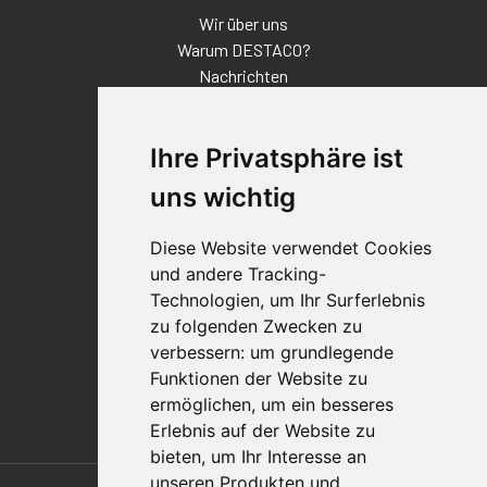
Wir über uns
Warum DESTACO?
Nachrichten
Veranstaltungen
Karriere
Ihre Privatsphäre ist
Standorte
Impressum
uns wichtig
Qualitätsaussage
Diese Website verwendet Cookies
Kontakt
und andere Tracking-
Vertriebspartnerfinder
Technologien, um Ihr Surferlebnis
Häufig gestellte Fragen
zu folgenden Zwecken zu
Datenschutz-Bestimmungen
verbessern:
um grundlegende
Nutzungsbedingungen
Funktionen der Website zu
Richtlinien/AGBs
ermöglichen
,
um ein besseres
Erlebnis auf der Website zu
bieten
,
um Ihr Interesse an
Also of Interest
unseren Produkten und