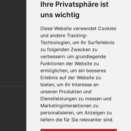
Ihre Privatsphäre ist
Standorte
Impressum
uns wichtig
Qualitätsaussage
Diese Website verwendet Cookies
Kontakt
und andere Tracking-
Vertriebspartnerfinder
Technologien, um Ihr Surferlebnis
Häufig gestellte Fragen
zu folgenden Zwecken zu
Datenschutz-Bestimmungen
verbessern:
um grundlegende
Nutzungsbedingungen
Funktionen der Website zu
Richtlinien/AGBs
ermöglichen
,
um ein besseres
Erlebnis auf der Website zu
bieten
,
um Ihr Interesse an
Also of Interest
unseren Produkten und
Dienstleistungen zu messen und
Automation Solutions
Marketinginteraktionen zu
personalisieren
,
um Anzeigen zu
Applications
liefern die für Sie relevanter sind
.
Aerospace Solutions For Manufacturing