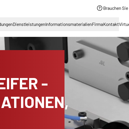
Brauchen Sie 
dungen
Dienstleistungen
Informationsmaterialien
Firma
Kontakt
Virtu
IFER -
ATIONEN,