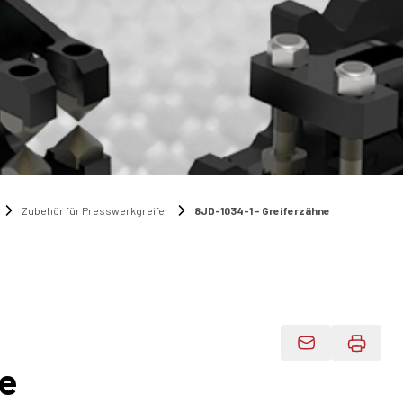
Zubehör für Presswerkgreifer
8JD-1034-1 - Greiferzähne
Produktdaten 
ne