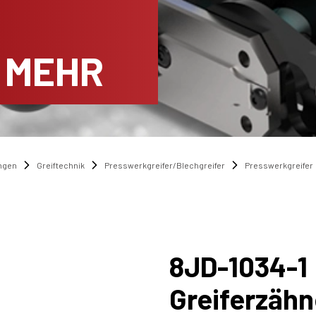
 MEHR
ngen
Greiftechnik
Presswerkgreifer/Blechgreifer
Presswerkgreifer
8JD-1034-1
Greiferzäh