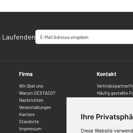
E-Mail-Adresse eingeben
m Laufenden
Firma
Kontakt
Wir über uns
Vertriebspartnerfi
Warum DESTACO?
Häufig gestellte F
Nachrichten
Datenschutz-Bes
Veranstaltungen
Nutzungsbedingu
Karriere
Richtlinien/AGBs
Ihre Privatsphä
Standorte
Impressum
Diese Website verwend