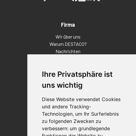
Firma
Wir über uns
Warum DESTACO?
Nachrichten
Veranstaltungen
Karriere
Ihre Privatsphäre ist
Standorte
Impressum
uns wichtig
Qualitätsaussage
Diese Website verwendet Cookies
Kontakt
und andere Tracking-
Vertriebspartnerfinder
Technologien, um Ihr Surferlebnis
Häufig gestellte Fragen
zu folgenden Zwecken zu
Datenschutz-Bestimmungen
verbessern:
um grundlegende
Nutzungsbedingungen
Funktionen der Website zu