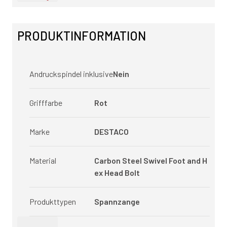
PRODUKTINFORMATION
Andruckspindel inklusive
Nein
Grifffarbe
Rot
Marke
DESTACO
Material
Carbon Steel Swivel Foot and H
ex Head Bolt
Produkttypen
Spannzange