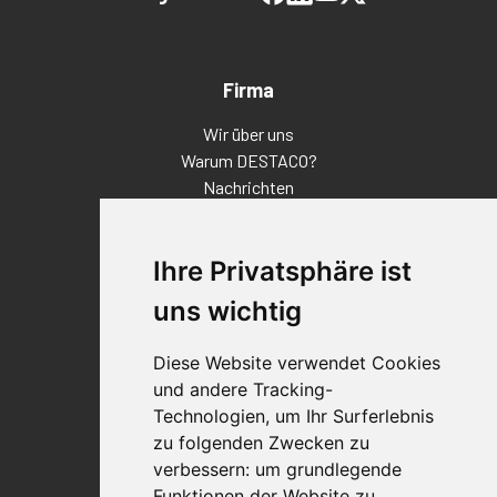
Firma
Wir über uns
Warum DESTACO?
Nachrichten
Veranstaltungen
Karriere
Ihre Privatsphäre ist
Standorte
Impressum
uns wichtig
Qualitätsaussage
Diese Website verwendet Cookies
Kontakt
und andere Tracking-
Vertriebspartnerfinder
Technologien, um Ihr Surferlebnis
Häufig gestellte Fragen
zu folgenden Zwecken zu
Datenschutz-Bestimmungen
verbessern:
um grundlegende
Nutzungsbedingungen
Funktionen der Website zu