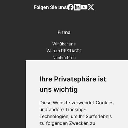
Folgen Sie uns
Firma
Wir über uns
Warum DESTACO?
Nachrichten
Veranstaltungen
Karriere
Ihre Privatsphäre ist
Standorte
Impressum
uns wichtig
Qualitätsaussage
Diese Website verwendet Cookies
Kontakt
und andere Tracking-
Vertriebspartnerfinder
Technologien, um Ihr Surferlebnis
Häufig gestellte Fragen
zu folgenden Zwecken zu