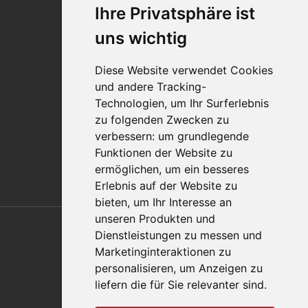
Ihre Privatsphäre ist
Standorte
Impressum
uns wichtig
Qualitätsaussage
Diese Website verwendet Cookies
Kontakt
und andere Tracking-
Vertriebspartnerfinder
Technologien, um Ihr Surferlebnis
Häufig gestellte Fragen
zu folgenden Zwecken zu
Datenschutz-Bestimmungen
verbessern:
um grundlegende
Nutzungsbedingungen
Funktionen der Website zu
Richtlinien/AGBs
ermöglichen
,
um ein besseres
Erlebnis auf der Website zu
bieten
,
um Ihr Interesse an
Also of Interest
unseren Produkten und
Dienstleistungen zu messen und
Automation Solutions
Marketinginteraktionen zu
personalisieren
,
um Anzeigen zu
Applications
liefern die für Sie relevanter sind
.
Aerospace Solutions For Manufacturing