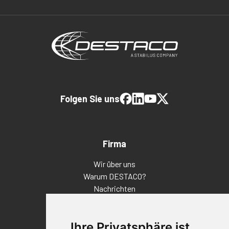
Folgen Sie uns
Firma
Wir über uns
Warum DESTACO?
Nachrichten
Veranstaltungen
Karriere
Ihre Privatsphäre ist
Standorte