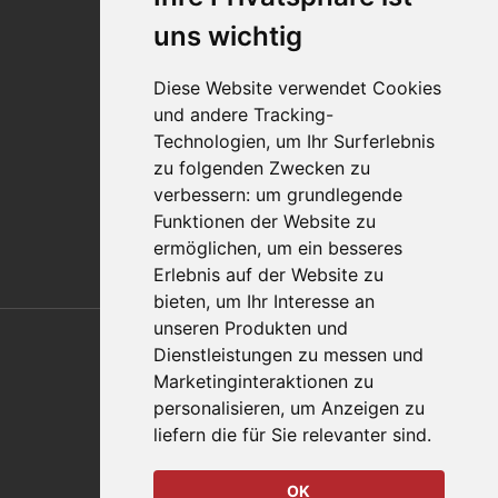
Impressum
uns wichtig
Qualitätsaussage
Diese Website verwendet Cookies
Kontakt
und andere Tracking-
Vertriebspartnerfinder
Technologien, um Ihr Surferlebnis
Häufig gestellte Fragen
zu folgenden Zwecken zu
Datenschutz-Bestimmungen
verbessern:
um grundlegende
Nutzungsbedingungen
Funktionen der Website zu
Richtlinien/AGBs
ermöglichen
,
um ein besseres
Erlebnis auf der Website zu
bieten
,
um Ihr Interesse an
Also of Interest
unseren Produkten und
Dienstleistungen zu messen und
Automation Solutions
Marketinginteraktionen zu
personalisieren
,
um Anzeigen zu
Applications
liefern die für Sie relevanter sind
.
Aerospace Solutions For Manufacturing
OK