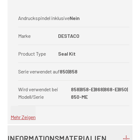
Andruckspindel inklusive
Nein
Marke
DESTACO
Product Type
Seal Kit
Serie verwendet auf
850|858
Wird verwendet bei
858|858-E|868|868-E|850|
Modell/Serie
850-ME
Mehr Zeigen
INFORMATIONSMATERIALIEN