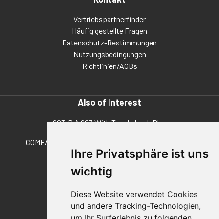
Vertriebspartnerfinder
Häufig gestellte Fragen
Datenschutz-Bestimmungen
Nutzungsbedingungen
Richtlinien/AGBs
Also of Interest
603-R A 603 With Toggle Lock Plus
COMPACT, STRAIGHT LINE ACTION CLAMPS FOR...
Ihre Privatsphäre ist uns
603 Schubstangenspanner
wichtig
© 2026 DESTACO,
Diese Website verwendet Cookies
eine Stabilus-Expertenmarke.
und andere Tracking-Technologien,
um Ihr Surferlebnis zu folgenden