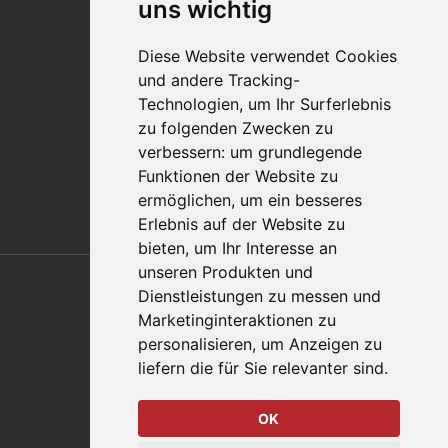
uns wichtig
Qualitätsaussage
Diese Website verwendet Cookies
Kontakt
und andere Tracking-
Vertriebspartnerfinder
Technologien, um Ihr Surferlebnis
Häufig gestellte Fragen
zu folgenden Zwecken zu
Datenschutz-Bestimmungen
verbessern:
um grundlegende
Nutzungsbedingungen
Funktionen der Website zu
Richtlinien/AGBs
ermöglichen
,
um ein besseres
Erlebnis auf der Website zu
bieten
,
um Ihr Interesse an
Also of Interest
unseren Produkten und
Dienstleistungen zu messen und
Automation Solutions
Marketinginteraktionen zu
personalisieren
,
um Anzeigen zu
Applications
liefern die für Sie relevanter sind
.
Aerospace Solutions For Manufacturing
OK