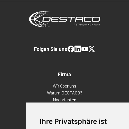
Folgen Sie uns
Firma
Wir über uns
Warum DESTACO?
Nachrichten
Veranstaltungen
Karriere
Ihre Privatsphäre ist
Standorte
Impressum