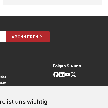
ABONNIEREN
Folgen Sie uns
nder
ragen
timmungen
ngen
re ist uns wichtig