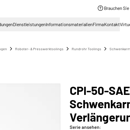
Brauchen Sie 
dungen
Dienstleistungen
Informationsmaterialien
Firma
Kontakt
Virtu
ngen
Roboter- & Presswerktoolings
Rundrohr Toolings
Schwenkar
CPI-50-SAE
Schwenkar
Verlängeru
Serie ansehen
: