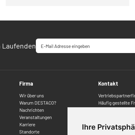
E-Mail-Adresse eingeben
m Laufenden
Firma
Kontakt
Wir über uns
Vertriebspartnerfi
Warum DESTACO?
Häufig gestellte F
Nachrichten
Datenschutz-Bes
Veranstaltungen
Nutzungsbedingu
Karriere
Richtlinien/AGBs
Ihre Privatsphä
Standorte