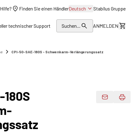
Hilfe?
Finden Sie einen Händler
Deutsch
Stabilus Gruppe
eller technischer Support
Suchen...
ANMELDEN
Kosten
me
CPI-50-SAE-180S - Schwenkarm-Verlängerungssatz
-180S
Produktdaten 
m-
ngssatz