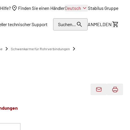
Hilfe?
Finden Sie einen Händler
Deutsch
Stabilus Gruppe
eller technischer Support
Suchen...
ANMELDEN
Kosten
me
Schwenkarme für Rohrverbindungen
Produktdaten 
indungen