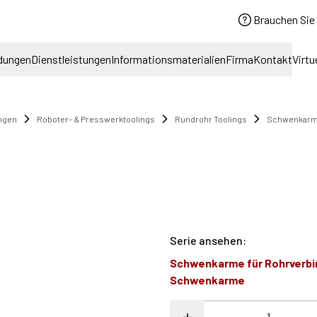
Brauchen Sie 
dungen
Dienstleistungen
Informationsmaterialien
Firma
Kontakt
Virtu
ngen
Roboter- & Presswerktoolings
Rundrohr Toolings
Schwenkar
Serie ansehen
:
Schwenkarme für Rohrverb
Schwenkarme