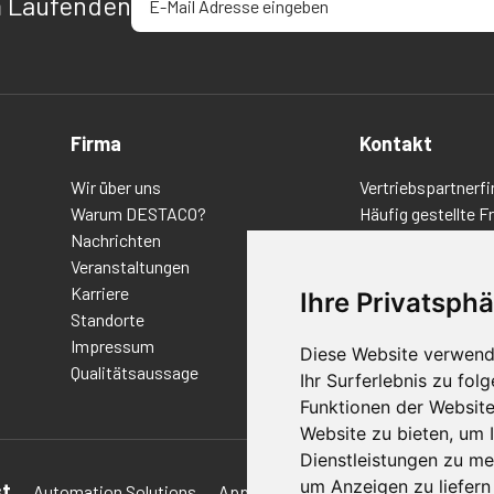
m Laufenden
Firma
Kontakt
Wir über uns
Vertriebspartnerfi
Warum DESTACO?
Häufig gestellte F
Nachrichten
Datenschutz-Bes
Veranstaltungen
Nutzungsbedingu
Karriere
Richtlinien/AGBs
Ihre Privatsphä
Standorte
Impressum
Diese Website verwend
Qualitätsaussage
Ihr Surferlebnis zu fo
Funktionen der Websit
Website zu bieten
,
um I
Dienstleistungen zu me
um Anzeigen zu liefern 
st
Automation Solutions
Applications
Aerospace Solutions 