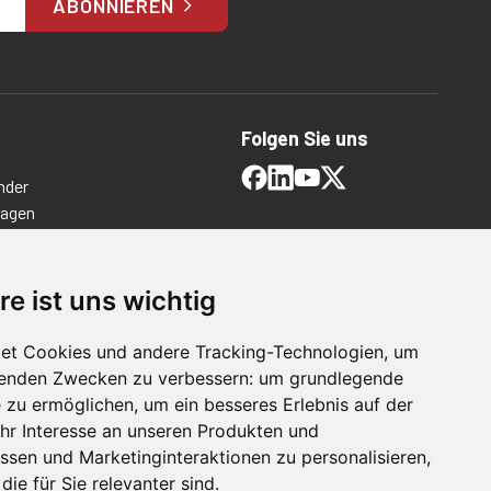
ABONNIEREN
Folgen Sie uns
nder
ragen
timmungen
ngen
re ist uns wichtig
et Cookies und andere Tracking-Technologien, um
lgenden Zwecken zu verbessern:
um grundlegende
e zu ermöglichen
,
um ein besseres Erlebnis auf der
hr Interesse an unseren Produkten und
ssen und Marketinginteraktionen zu personalisieren
,
die für Sie relevanter sind
.
For Manufacturing